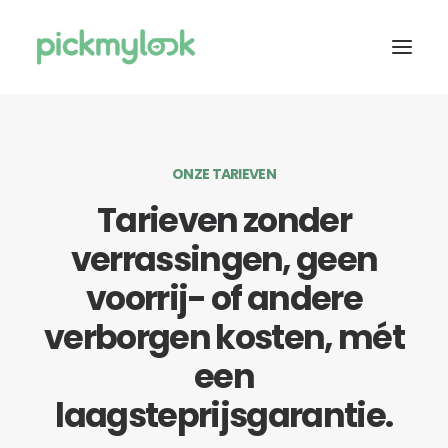
OVER ONS
ONZE TARIEVEN
SERVICES
Tarieven zonder
TARIEVEN
verrassingen, geen
ASSORTIMENT
CONTACT
voorrij- of andere
verborgen kosten, mét
DIRECT CONTACT
een
laagsteprijsgarantie.