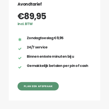
Avondtarief
€89,95
incl. BTW
Zondagtoeslag €9,95
24/7 service
Binnen enkele minuten bij u
Gemakkelijk betalen per pin of cash
PLAN EEN AFSPRAAK