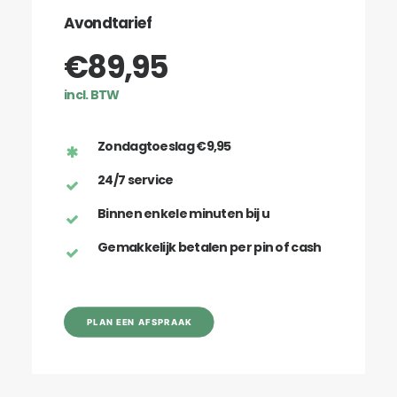
Avondtarief
€89,95
incl. BTW
Zondagtoeslag €9,95
24/7 service
Binnen enkele minuten bij u
Gemakkelijk betalen per pin of cash
PLAN EEN AFSPRAAK